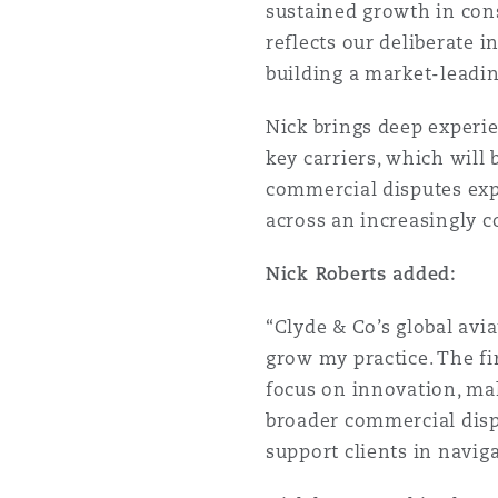
sustained growth in con
Paris
reflects our deliberate 
building a market-leadin
Southampton
Nick brings deep experie
key carriers, which will 
commercial disputes exp
Warsaw
across an increasingly 
Nick Roberts added:
“Clyde & Co’s global avi
grow my practice. The fi
focus on innovation, ma
broader commercial dispu
support clients in navig