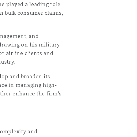
he played a leading role
Recher
 on bulk consumer claims,
management, and
drawing on his military
r airline clients and
ustry.
elop and broaden its
ence in managing high-
rther enhance the firm’s
 complexity and