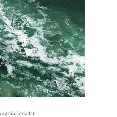
Menu
longside broader