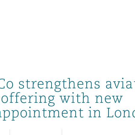
un
e Bermudes »
Co strengthens avia
lles
 offering with new
appointment in Lon
étés et
eur