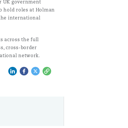
ior UK government
to hold roles at Holman
the international
s across the full
ss, cross-border
national network.
LinkedIn
Facebook
Twitter
Copy