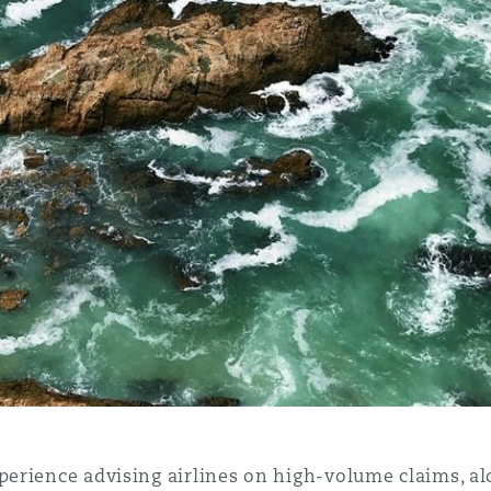
n et données
ise en état
n
t commercial
et rappel de
perience advising airlines on high-volume claims, a