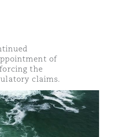
ntinued
 appointment of
nforcing the
gulatory claims.