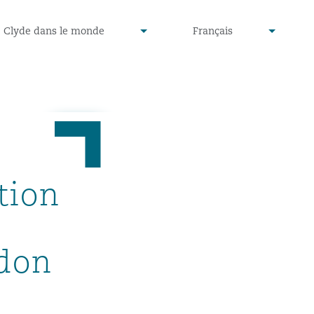
defined
undefined
Clyde dans le monde
Français
▾
▾
tion
don