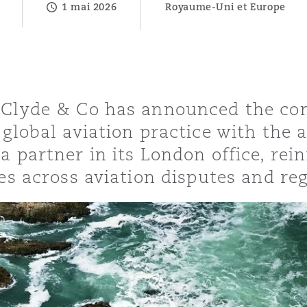
1 mai 2026
Royaume-Uni et Europe
ommerciaux
étés et
sommation
PFI
l’employeur
 la vie
 Clyde & Co has announced the co
estion des
c
 global aviation practice with the
 pratiques
a partner in its London office, rei
ation
ies across aviation disputes and re
nnes
inancières,
ts
environnement