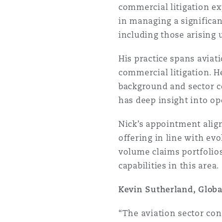
commercial litigation ex
Assurance biens
in managing a significan
Phoenix
Madrid
including those arising 
Réassurance
His practice spans aviat
commercial litigation. H
San Francisco
Manchester, 2 New Bailey
background and sector co
Assurance spécialisée
has deep insight into op
Toronto
Milan
Nick’s appointment align
offering in line with ev
volume claims portfolios
Vancouver
Munich
capabilities in this area.
Kevin Sutherland, Global
Washington (D. C.)
Newcastle
“The aviation sector con