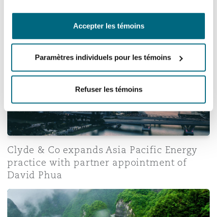
with Clyde & Co, advises on major Egypt
investment fund
Accepter les témoins
Clyde & Co expands Asia Pacific Energy practice with p
Paramètres individuels pour les témoins
Refuser les témoins
Clyde & Co expands Asia Pacific Energy
practice with partner appointment of
David Phua
Clyde & Co advises NOTUS energy on the project financi