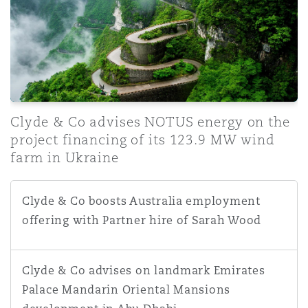
Clyde & Co advises NOTUS energy on the
project financing of its 123.9 MW wind
farm in Ukraine
Clyde & Co boosts Australia employment offering with P
Clyde & Co boosts Australia employment
offering with Partner hire of Sarah Wood
Clyde & Co advises on landmark Emirates Palace Mandar
Clyde & Co advises on landmark Emirates
Palace Mandarin Oriental Mansions