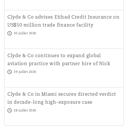
Madrid
San Francisco
Clyde & Co advises Etihad Credit Insurance on
Réassurance
US$50 million trade finance facility
Manchester, 2 New Bailey
30 juillet 2026
Toronto
Assurance spécialisée
Milan
Clyde & Co continues to expand global
aviation practice with partner hire of Nick
Vancouver
Humphrey in Dubai
29 juillet 2026
Munich
Washington (D. C.)
Clyde & Co in Miami secures directed verdict
Newcastle
in decade-long high-exposure case
28 juillet 2026
Paris