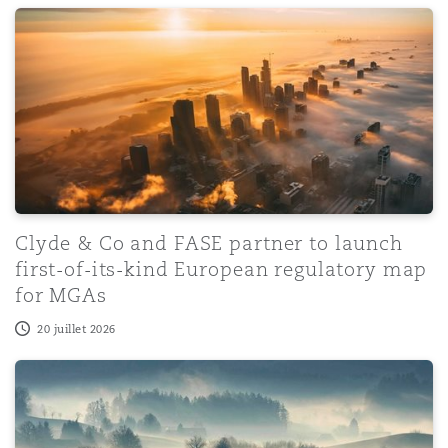
Clyde & Co and FASE partner to launch first-of-its-kin
Southampton
Warsaw
Clyde & Co and FASE partner to launch
first-of-its-kind European regulatory map
for MGAs
20 juillet 2026
Clyde & Co advises W&W Group on the acquisition of the 