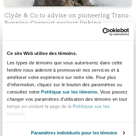
Clyde & Co to advise on pioneering Trans-
Pennine Connect project linking
Manchester and Sheffield
13 juillet 2026
Ce site Web utilise des témoins.
Les types de témoins que vous autoriserez dans cette
Barakat, Maher & Partners, in association with Clyde & 
fenêtre nous aideront à promouvoir nos services et à
améliorer votre expérience sur notre site. Pour plus
d’information, cliquez sur le bouton des paramètres ou
consultez notre
Politique sur les témoins.
Vous pouvez
changer vos paramètres d’utilisation des témoins en tout
temps en visitant la page de la
Politique sur les
témoins
.
Paramètres individuels pour les témoins
Barakat, Maher & Partners, in association