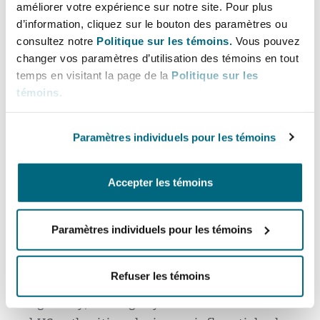
in high-risk jurisdictions, including those
améliorer votre expérience sur notre site. Pour plus
involving US and international authorities.
d’information, cliquez sur le bouton des paramètres ou
consultez notre
Politique sur les témoins.
Vous pouvez
Southampton
Jeff is a dual citizen of the US and UK, is
changer vos paramètres d’utilisation des témoins en tout
qualified in both jurisdictions, and has over
temps en visitant la page de la
Politique sur les
témoins
.
thirty years of experience as a lawyer, including
Warsaw
a decade in senior in-house roles at global
companies in the US and the UK. He is a retired
Paramètres individuels pour les témoins
Commander in the US Navy, having served as a
decorated US Naval Intelligence Officer in
Accepter les témoins
operations around the globe.
Eileen King Bower
, Partner and Chair of Clyde &
Paramètres individuels pour les témoins
Co’s North American Board, said:
Refuser les témoins
“Regulatory and enforcement risk continues to
rise globally, with agility central to client needs