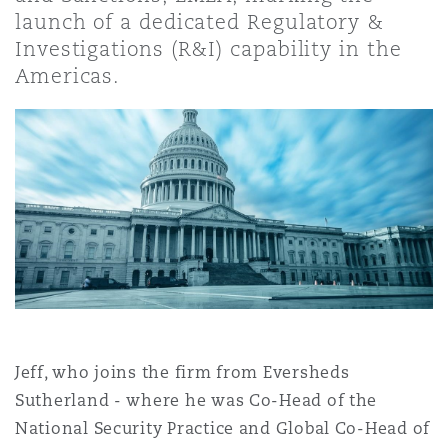
Shanghai
Miami
launch of a dedicated Regulatory &
Entretien, réparation et remi
Investigations (R&I) capability in the
Guildford
Americas.
Couverture d’assurance
Singapour
Montréal
Droit aérien commercial non
Hambourg
Droit maritime
Sydney
New Jersey
Droit réglementaire
Leeds
Risques politiques et crédit 
Oulan-Bator
New York
Satellites et espace
Liverpool
Responsabilité du fabricant e
Orange County
produits
Jeff, who joins the firm from Eversheds
Londres, The St Botolph Building
Sutherland - where he was Co-Head of the
Phoenix
National Security Practice and Global Co-Head of
Assurance biens