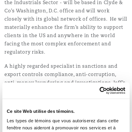
the Industrials Sector - will be based in Clyde &
Madrid
Co’s Washington, D.C. office and will work
San Francisco
closely with its global network of offices. He will
Réassurance
materially enhance the firm’s ability to support
Manchester, 2 New Bailey
clients in the US and anywhere in the world
Toronto
Assurance spécialisée
facing the most complex enforcement and
regulatory risks.
Milan
Vancouver
A highly regarded specialist in sanctions and
export controls compliance, anti-corruption,
Munich
anti-money laundering and investigations, Jeff’s
Washington (D. C.)
practice spans multiple sectors including
infrastructure, insurance, trading, energy,
Newcastle
financial services, aviation and maritime, and he
Ce site Web utilise des témoins.
has advised some of the world’s largest
Les types de témoins que vous autoriserez dans cette
corporations on complex, cross-border matters
Paris
fenêtre nous aideront à promouvoir nos services et à