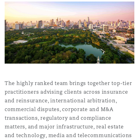
Shanghai
Miami
Entretien, réparation et remi
Guildford
Couverture d’assurance
Singapour
Montréal
Droit aérien commercial non
Hambourg
Droit maritime
Sydney
New Jersey
Droit réglementaire
Leeds
Risques politiques et crédit 
Oulan-Bator
New York
The highly ranked team brings together top-tier
Satellites et espace
practitioners advising clients across insurance
Liverpool
and reinsurance, international arbitration,
Responsabilité du fabricant e
Orange County
produits
commercial disputes, corporate and M&A
transactions, regulatory and compliance
Londres, The St Botolph Building
matters, and major infrastructure, real estate
Phoenix
Assurance biens
and technology, media and telecommunications