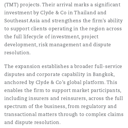
(TMT) projects. Their arrival marks a significant
Madrid
investment by Clyde & Co in Thailand and
San Francisco
Réassurance
Southeast Asia and strengthens the firm’s ability
to support clients operating in the region across
Manchester, 2 New Bailey
the full lifecycle of investment, project
Toronto
Assurance spécialisée
development, risk management and dispute
resolution.
Milan
Vancouver
The expansion establishes a broader full-service
disputes and corporate capability in Bangkok,
Munich
anchored by Clyde & Co’s global platform. This
Washington (D. C.)
enables the firm to support market participants,
including insurers and reinsurers, across the full
Newcastle
spectrum of the business, from regulatory and
transactional matters through to complex claims
and dispute resolution.
Paris