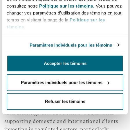
consultez notre
Politique sur les témoins.
Vous pouvez
Robert Tang
brings a market-leading insurance
changer vos paramètres d’utilisation des témoins en tout
and reinsurance disputes and international
temps en visitant la page de la
Politique sur les
arbitration team to Clyde & Co’s Bangkok office.
témoins
.
He advises insurers, reinsurers and
multinational corporates on complex insurance
Paramètres individuels pour les témoins
disputes, cross-border arbitration and high-
value commercial litigation across Southeast
Accepter les témoins
Asia, with a particular focus on major claims and
evolving risk issues in the region.
Paramètres individuels pour les témoins
Samata Masagee
brings a leading corporate and
regulatory practice, advising on complex public
Refuser les témoins
and private M&A, joint ventures and corporate
restructurings. She has extensive experience
supporting domestic and international clients
investing in regulated sectors, particularly