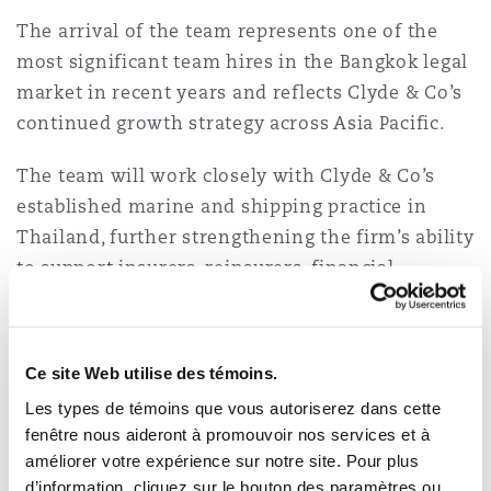
The arrival of the team represents one of the
most significant team hires in the Bangkok legal
Southampton
market in recent years and reflects Clyde & Co’s
continued growth strategy across Asia Pacific.
Warsaw
The team will work closely with Clyde & Co’s
established marine and shipping practice in
Thailand, further strengthening the firm’s ability
to support insurers, reinsurers, financial
institutions, infrastructure developers and
multinational corporates operating across
Southeast Asia.
Ce site Web utilise des témoins.
Strengthening sector
Les types de témoins que vous autoriserez dans cette
fenêtre nous aideront à promouvoir nos services et à
capability in ASEAN
améliorer votre expérience sur notre site. Pour plus
d’information, cliquez sur le bouton des paramètres ou