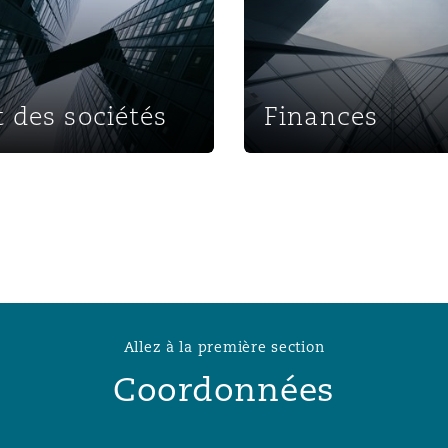
n et données
ise en état
t des sociétés
Finances
n
t commercial
Allez à la première section
et rappel de
Coordonnées