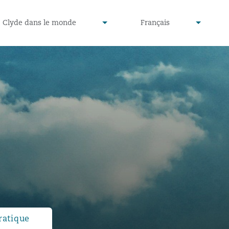
defined
undefined
Clyde dans le monde
Français
▾
▾
ratique