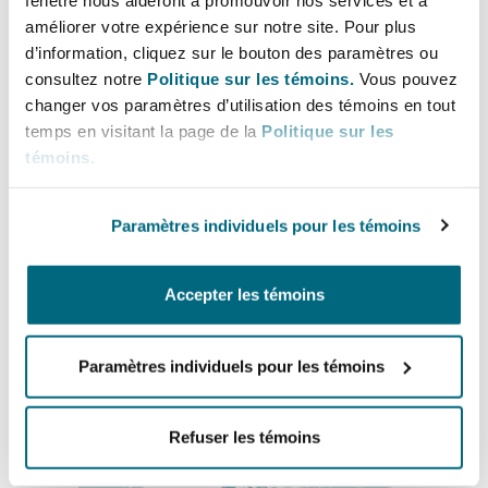
Lignes directes
Shanghai
Miami
améliorer votre expérience sur notre site. Pour plus
Entretien, réparation et remi
+441612402801
d’information, cliquez sur le bouton des paramètres ou
Guildford
consultez notre
Politique sur les témoins.
Vous pouvez
Couverture d’assurance
devon-lee.andries@clydeco.com
Singapour
Montréal
changer vos paramètres d’utilisation des témoins en tout
temps en visitant la page de la
Politique sur les
Droit aérien commercial non
Hambourg
témoins
.
Bureau principal
Droit maritime
Sydney
New Jersey
Manchester, 2 New Bailey
Droit réglementaire
Paramètres individuels pour les témoins
Leeds
+44 161 236 2002
Risques politiques et crédit 
Oulan-Bator
New York
Accepter les témoins
+44 333 3000 232
Satellites et espace
Liverpool
Responsabilité du fabricant e
Régions couvertes
Paramètres individuels pour les témoins
Orange County
produits
Londres, The St Botolph Building
Refuser les témoins
Phoenix
Assurance biens