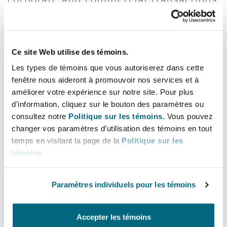
Bulletins
Shanghai
Miami
to compliance with regulatory
Entretien, réparation et remi
requirements, and power market
Guildford
restructures. Marianne has previously
Couverture d’assurance
Singapour
Montréal
Ce site Web utilise des témoins.
worked in-house for Ofgem’s Offshore
Droit aérien commercial non
Transmission legal team, and has
Les types de témoins que vous autoriserez dans cette
Hambourg
undertaken a secondment with
fenêtre nous aideront à promouvoir nos services et à
Droit maritime
Sydney
New Jersey
améliorer votre expérience sur notre site. Pour plus
National Grid in Warwick.
Droit réglementaire
d’information, cliquez sur le bouton des paramètres ou
Leeds
consultez notre
Politique sur les témoins.
Vous pouvez
Risques politiques et crédit 
Lignes directes
changer vos paramètres d’utilisation des témoins en tout
Oulan-Bator
New York
temps en visitant la page de la
Politique sur les
Satellites et espace
+44 20 7876 4822
témoins
.
Liverpool
+44 77 3832 9406
Responsabilité du fabricant e
Orange County
produits
Paramètres individuels pour les témoins
Marianne.Anton@clydeco.com
Londres, The St Botolph Building
Phoenix
Accepter les témoins
Assurance biens
Bureau principal