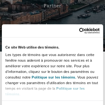
Bristol
Partenariats public-privé et P
Partner
Nairobi
Hong Kong
São Paulo
Jeddah
Dallas
Recouvrement de dettes
Services financiers
Responsabilité civile et de l
Énergie, commerce et droit
Protection des données et de 
Derry
Approvisionnement public
maritime
LinkedIn
Carte virtuelle
Kuala Lumpur
Riyad
Denver
Intervention d’urgence et ges
Fraude et crimes en col blanc
Responsabilité à l’égard des 
situations de crise
Emploi, pensions et immigra
Select a section
Dublin, St Stephens Green House
Droit immobilier
d’emploi
Assurance
Ce site Web utilise des témoins.
Melbourne
Kansas City
Bulletins
Enquêtes internes
Les types de témoins que vous autoriserez dans cette
Financement et location
Finances
fenêtre nous aideront à promouvoir nos services et à
Düsseldorf
Énergie
Projets et construction
Coordonnées
améliorer votre expérience sur notre site. Pour plus
New Delhi
Las Vegas
Services professionnels
d’information, cliquez sur le bouton des paramètres ou
Bulletins
Acquisition de flottes aérien
Propriété intellectuelle
consultez notre
Politique sur les témoins.
Vous pouvez
Profil & Expérience
Édimbourg
Assurance des institutions fi
Droit réglementaire et enquêtes
changer vos paramètres d’utilisation des témoins en tout
Mitigation in what is shaping up to be an event year f
administrateurs et dirigeants
temps en visitant la page de la
Politique sur les
Perth
Los Angeles
Sûreté, sécurité, santé et en
Champs de pratique
témoins
.
Couverture d’assurance
Technologie, externalisation
Glasgow, G1 Building
Soins de santé