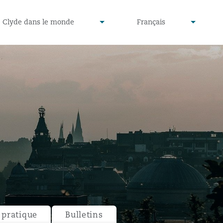
defined
undefined
Clyde dans le monde
Français
▾
▾
pratique
Bulletins