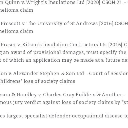
n Quinn v. Wright's Insulations Ltd [2020] CSOH 21 – 
n et données
helioma claim
 Prescott v. The University of St Andrews [2016] CSOH 
ise en état
helioma claim
 Fraser v. Kitson’s Insulation Contractors Lts [2016] 
n
 an award of provisional damages, must specify the d
t of which an application may be made at a future dat
son v. Alexander Stephen & Son Ltd - Court of Sessio
hildrens' loss of society claims
t commercial
son & Handley v. Charles Gray Builders & Another - 
ous jury verdict against loss of society claims by "
et rappel de
s largest specialist defender occupational disease t