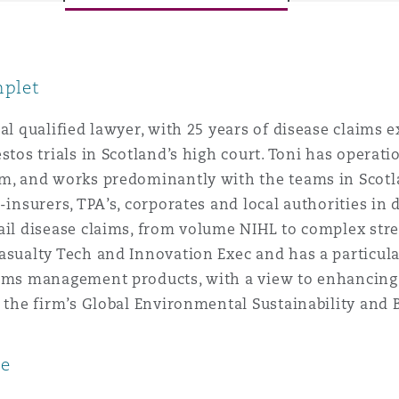
ommerciaux
étés et
sommation
PFI
mplet
l’employeur
 la vie
ual qualified lawyer, with 25 years of disease claims 
estos trials in Scotland’s high court. Toni has operati
estion des
c
am, and works predominantly with the teams in Scotl
 pratiques
ation
e-insurers, TPA’s, corporates and local authorities i
ail disease claims, from volume NIHL to complex stre
asualty Tech and Innovation Exec and has a particular
ims management products, with a view to enhancing h
n the firm’s Global Environmental Sustainability and 
nnes
inancières,
ce
ts
environnement