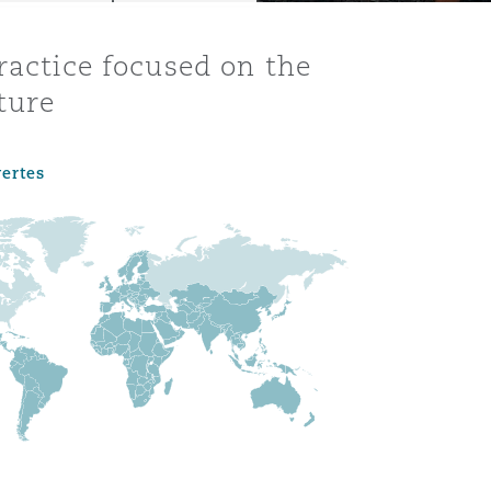
ractice focused on the
ture
vertes
Menu
Recher