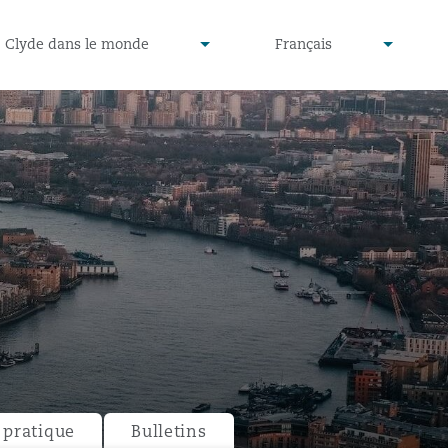
defined
undefined
Clyde dans le monde
Français
▾
▾
pratique
Bulletins