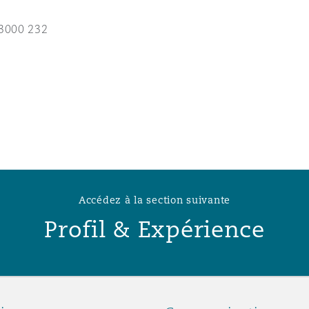
n et données
3000 232
ise en état
n
t commercial
Accédez à la section suivante
Profil & Expérience
et rappel de