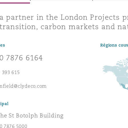
ommerciaux
étés et
sommation
 a partner in the London Projects p
PFI
transition, carbon markets and na
l’employeur
 la vie
tes
Régions cou
estion des
c
0 7876 6164
 pratiques
ation
 393 615
omfield@clydeco.com
ipal
nnes
inancières,
he St Botolph Building
ts
environnement
20 7876 5000