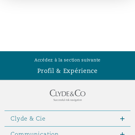
Madrid
San Francisco
Réassurance
Manchester, 2 New Bailey
Toronto
Assurance spécialisée
Milan
Accédez à la section suivante
Vancouver
Profil & Expérience
Munich
Washington (D. C.)
Newcastle
Clyde & Cie
Paris
Communication