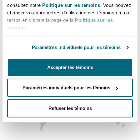
Bureau principal
Shanghai
Miami
consultez notre
Politique sur les témoins.
Vous pouvez
Entretien, réparation et remi
changer vos paramètres d’utilisation des témoins en tout
Atlanta
Guildford
temps en visitant la page de la
Politique sur les
Couverture d’assurance
+1 404 410 3150
témoins
.
Singapour
Montréal
Droit aérien commercial non
+1 404 410 3151
Hambourg
Paramètres individuels pour les témoins
Droit maritime
Régions couvertes
Sydney
New Jersey
Droit réglementaire
Accepter les témoins
Leeds
Risques politiques et crédit 
Oulan-Bator
New York
Paramètres individuels pour les témoins
Satellites et espace
Liverpool
Responsabilité du fabricant e
Orange County
Refuser les témoins
produits
Londres, The St Botolph Building
Phoenix
Assurance biens