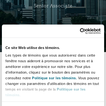
Bristol
Partenariats public-privé et P
Senior Associate
Nairobi
Hong Kong
São Paulo
Jeddah
Dallas
Recouvrement de dettes
Services financiers
Responsabilité civile et de l
Énergie, commerce et droit
Protection des données et de 
Derry
Approvisionnement public
maritime
Carte virtuelle
Kuala Lumpur
Riyad
Denver
Intervention d’urgence et ges
Fraude et crimes en col blanc
Responsabilité à l’égard des 
situations de crise
Emploi, pensions et immigra
Select a section
Dublin, St Stephens Green House
Droit immobilier
d’emploi
Assurance
Ce site Web utilise des témoins.
Melbourne
Kansas City
Bulletins
Enquêtes internes
Les types de témoins que vous autoriserez dans cette
Financement et location
Finances
fenêtre nous aideront à promouvoir nos services et à
Düsseldorf
Énergie
Projets et construction
Coordonnées
améliorer votre expérience sur notre site. Pour plus
New Delhi
Las Vegas
Services professionnels
d’information, cliquez sur le bouton des paramètres ou
Bulletins
Acquisition de flottes aérien
Propriété intellectuelle
consultez notre
Politique sur les témoins.
Vous pouvez
Profil & Expérience
Édimbourg
Assurance des institutions fi
Droit réglementaire et enquêtes
changer vos paramètres d’utilisation des témoins en tout
Clyde & Co - US Predictions 2025
administrateurs et dirigeants
temps en visitant la page de la
Politique sur les
Perth
Los Angeles
Sûreté, sécurité, santé et en
Champs de pratique
témoins
.
Couverture d’assurance
Technologie, externalisation
Glasgow, G1 Building
Soins de santé