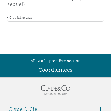
sequel)
Southampton
19 juillet 2022
Warsaw
Allez à la première section
Coordonnées
Clyde & Cie