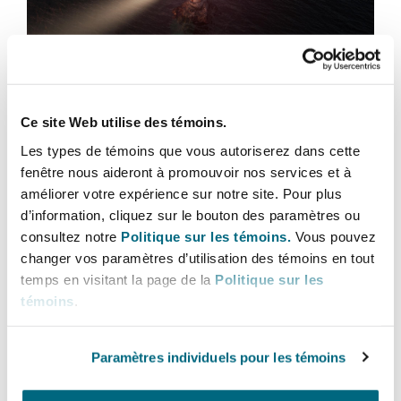
Bulletins
Shanghai
Miami
Entretien, réparation et remi
Guildford
Couverture d’assurance
Singapour
Montréal
The Single Construction Regulator:
Droit aérien commercial non
Ce site Web utilise des témoins.
Hambourg
more regulation, more scrutiny, more
Droit maritime
Les types de témoins que vous autoriserez dans cette
claims?
Sydney
New Jersey
fenêtre nous aideront à promouvoir nos services et à
Droit réglementaire
améliorer votre expérience sur notre site. Pour plus
Leeds
15 juillet 2026
d’information, cliquez sur le bouton des paramètres ou
Risques politiques et crédit 
Oulan-Bator
New York
consultez notre
Politique sur les témoins.
Vous pouvez
When can a previously time barred claim under the De
Satellites et espace
changer vos paramètres d’utilisation des témoins en tout
Liverpool
temps en visitant la page de la
Politique sur les
Responsabilité du fabricant e
témoins
.
Orange County
produits
Londres, The St Botolph Building
Paramètres individuels pour les témoins
Phoenix
Assurance biens