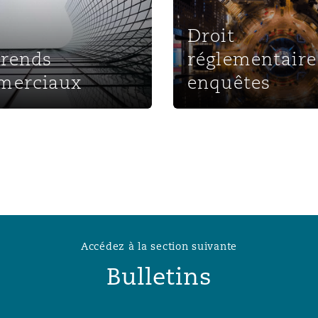
n et données
Droit
érends
réglementaire
ise en état
merciaux
enquêtes
n
t commercial
Accédez à la section suivante
et rappel de
Bulletins