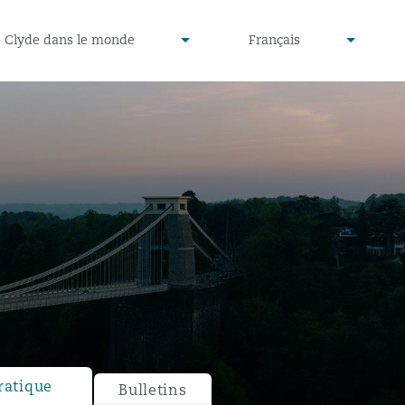
defined
undefined
Clyde dans le monde
Français
▾
▾
ratique
Bulletins