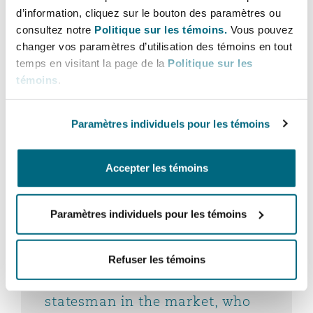
d’information, cliquez sur le bouton des paramètres ou
Madrid
consultez notre
Politique sur les témoins.
Vous pouvez
San Francisco
Réassurance
changer vos paramètres d’utilisation des témoins en tout
temps en visitant la page de la
Politique sur les
Manchester, 2 New Bailey
témoins
.
Toronto
Assurance spécialisée
Paramètres individuels pour les témoins
Milan
Vancouver
Accepter les témoins
Munich
Washington (D. C.)
Paramètres individuels pour les témoins
Newcastle
Refuser les témoins
Dean Carrigan is rightly
recognised as the leading elder
statesman in the market, who
Paris