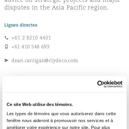
Bulletins
Shanghai
Miami
disputes in the Asia Pacific region.
Entretien, réparation et remi
Guildford
Couverture d’assurance
Lignes directes
Singapour
Montréal
Droit aérien commercial non
+61 2 9210 4401
Hambourg
+61 410 548 693
Droit maritime
Sydney
New Jersey
Droit réglementaire
dean.carrigan@clydeco.com
Leeds
Risques politiques et crédit 
Oulan-Bator
New York
Bureau principal
Satellites et espace
Liverpool
Sydney
Responsabilité du fabricant e
Orange County
produits
+61 2 9210 4400
Ce site Web utilise des témoins.
Londres, The St Botolph Building
Les types de témoins que vous autoriserez dans cette
+61 2 9210 4599
fenêtre nous aideront à promouvoir nos services et à
Phoenix
Assurance biens
Régions couvertes
améliorer votre expérience sur notre site. Pour plus