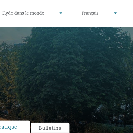
defined
undefined
Clyde dans le monde
Français
▾
▾
ratique
Bulletins