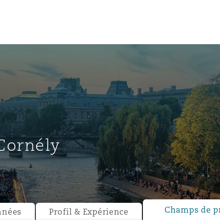
un
e Bermudes »
 Cornély
lles
étés et
eur
Champs de p
nnées
Profil & Expérience