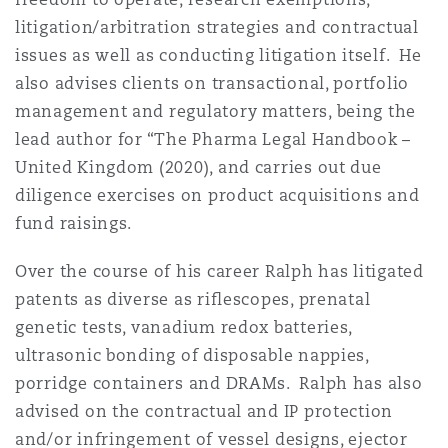
Madrid
litigation/arbitration strategies and contractual
issues as well as conducting litigation itself. He
San Francisco
Réassurance
also advises clients on transactional, portfolio
Manchester, 2 New Bailey
management and regulatory matters, being the
lead author for “The Pharma Legal Handbook –
Toronto
Assurance spécialisée
United Kingdom (2020), and carries out due
Milan
diligence exercises on product acquisitions and
Vancouver
fund raisings.
Munich
Over the course of his career Ralph has litigated
patents as diverse as riflescopes, prenatal
Washington (D. C.)
genetic tests, vanadium redox batteries,
Newcastle
ultrasonic bonding of disposable nappies,
porridge containers and DRAMs. Ralph has also
advised on the contractual and IP protection
Paris
and/or infringement of vessel designs, ejector