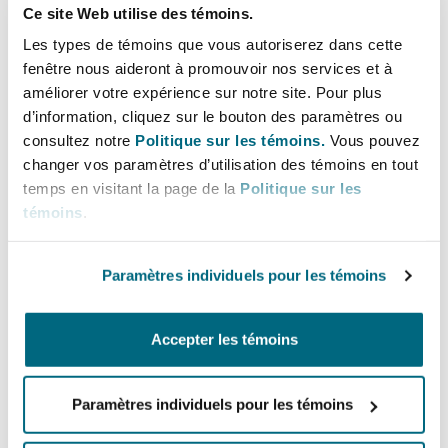
Ce site Web utilise des témoins.
Omnipharm v Merial
(fipronil formulations
Les types de témoins que vous autoriserez dans cette
for flea protection)
fenêtre nous aideront à promouvoir nos services et à
améliorer votre expérience sur notre site. Pour plus
Swarovski Optik v Leica
(riflescopes)
d’information, cliquez sur le bouton des paramètres ou
consultez notre
Politique sur les témoins.
Vous pouvez
Illumina v TDL Genetics
(genetic tests for
changer vos paramètres d’utilisation des témoins en tout
foetal chromosomal abnormalities, e.g.
temps en visitant la page de la
Politique sur les
Downs)
témoins
.
Curt G. Joa v Fameccanica.Data
(ultrasonic
Paramètres individuels pour les témoins
bonding of disposable nappies)
Michael Dichand v Hydraredox
Accepter les témoins
Technologies Holdings Ltd
(vanadium-redox
batteries)
Paramètres individuels pour les témoins
Confidential (second medical use patents