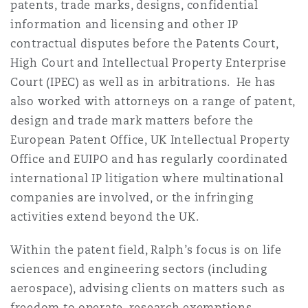
patents, trade marks, designs, confidential
Bulletins
Shanghai
Miami
information and licensing and other IP
Entretien, réparation et remi
Guildford
contractual disputes before the Patents Court,
Couverture d’assurance
High Court and Intellectual Property Enterprise
Singapour
Montréal
Court (IPEC) as well as in arbitrations. He has
Droit aérien commercial non
Hambourg
also worked with attorneys on a range of patent,
Droit maritime
design and trade mark matters before the
Sydney
New Jersey
European Patent Office, UK Intellectual Property
Droit réglementaire
Leeds
Office and EUIPO and has regularly coordinated
Risques politiques et crédit 
international IP litigation where multinational
Oulan-Bator
New York
companies are involved, or the infringing
Satellites et espace
Liverpool
activities extend beyond the UK.
Responsabilité du fabricant e
Orange County
produits
Within the patent field, Ralph’s focus is on life
Londres, The St Botolph Building
sciences and engineering sectors (including
aerospace), advising clients on matters such as
Phoenix
Assurance biens
freedom to operate, research exemptions,