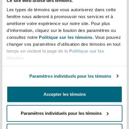
Ce site Web utilise des témoins.
Bulletins
Shanghai
Miami
method of concluding them.
Les types de témoins que vous autoriserez dans cette
Entretien, réparation et remi
Guildford
fenêtre nous aideront à promouvoir nos services et à
Couverture d’assurance
améliorer votre expérience sur notre site. Pour plus
Lignes directes
Singapour
Montréal
d’information, cliquez sur le bouton des paramètres ou
Droit aérien commercial non
consultez notre
Politique sur les témoins.
Vous pouvez
+44 (0) 20 7876 6165
Hambourg
changer vos paramètres d’utilisation des témoins en tout
07921 881 388
Droit maritime
temps en visitant la page de la
Politique sur les
Sydney
New Jersey
témoins
.
Droit réglementaire
tim.crockford@clydeco.com
Leeds
Risques politiques et crédit 
Oulan-Bator
New York
Paramètres individuels pour les témoins
Bureau principal
Satellites et espace
Liverpool
London, The St Botolph Building
Responsabilité du fabricant e
Accepter les témoins
Orange County
produits
+44 (0) 20 7876 5000
Londres, The St Botolph Building
Paramètres individuels pour les témoins
+44 333 3000 232
Phoenix
Assurance biens
Régions couvertes