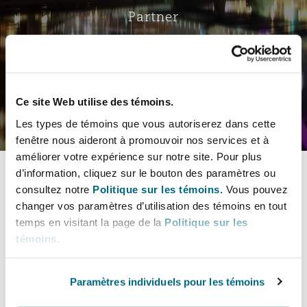
Bristol
Partenariats public-privé et P
Partner
Nairobi
Hong Kong
São Paulo
Jeddah
Dallas
Recouvrement de dettes
Services financiers
Responsabilité civile et de l
Énergie, commerce et droit
Protection des données et de 
Derry
Approvisionnement public
maritime
LinkedIn
Carte virtuelle
Kuala Lumpur
Riyad
Denver
Intervention d’urgence et ges
Fraude et crimes en col blanc
Ce site Web utilise des témoins.
Responsabilité à l’égard des 
situations de crise
Emploi, pensions et immigra
Select a section
Dublin, St Stephens Green House
Droit immobilier
d’emploi
Les types de témoins que vous autoriserez dans cette
Assurance
fenêtre nous aideront à promouvoir nos services et à
Melbourne
Kansas City
Champs de pratique
Enquêtes internes
améliorer votre expérience sur notre site. Pour plus
Financement et location
Finances
d’information, cliquez sur le bouton des paramètres ou
Düsseldorf
Énergie
Projets et construction
consultez notre
Politique sur les témoins.
Vous pouvez
Coordonnées
New Delhi
Las Vegas
changer vos paramètres d’utilisation des témoins en tout
Services professionnels
Secteurs
Acquisition de flottes aérien
Propriété intellectuelle
temps en visitant la page de la
Politique sur les
Profil & Expérience
Édimbourg
Assurance des institutions fi
Droit réglementaire et enquêtes
témoins
.
Assurance et réassurance
administrateurs et dirigeants
Perth
Los Angeles
Sûreté, sécurité, santé et en
Champs de pratique
Couverture d’assurance
Technologie, externalisation
Paramètres individuels pour les témoins
Glasgow, G1 Building
Soins de santé