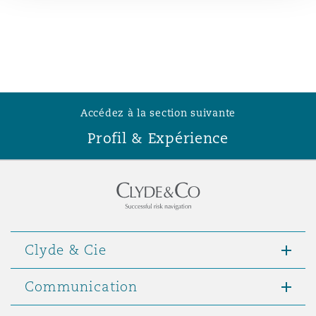
Madrid
San Francisco
Réassurance
Manchester, 2 New Bailey
Toronto
Assurance spécialisée
Accédez à la section suivante
Milan
Profil & Expérience
Vancouver
Munich
Washington (D. C.)
Newcastle
Clyde & Cie
Communication
Paris