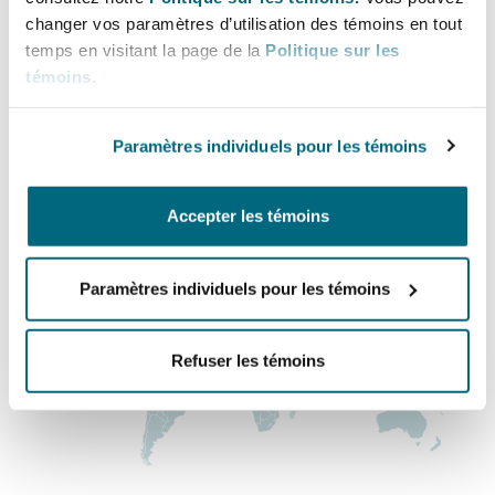
Bureau principal
Bulletins
Shanghai
Miami
changer vos paramètres d’utilisation des témoins en tout
Entretien, réparation et remi
temps en visitant la page de la
Politique sur les
Las Vegas
Guildford
témoins
.
Couverture d’assurance
+1 725 248 2900
Singapour
Montréal
Droit aérien commercial non
Paramètres individuels pour les témoins
+1 725 248 2907
Hambourg
Droit maritime
Régions couvertes
Sydney
New Jersey
Accepter les témoins
Droit réglementaire
Leeds
Risques politiques et crédit 
Oulan-Bator
New York
Paramètres individuels pour les témoins
Satellites et espace
Liverpool
Responsabilité du fabricant e
Refuser les témoins
Orange County
produits
Londres, The St Botolph Building
Phoenix
Assurance biens