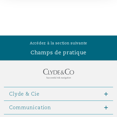
Madrid
San Francisco
Réassurance
Manchester, 2 New Bailey
Toronto
Assurance spécialisée
Accédez à la section suivante
Milan
Champs de pratique
Vancouver
Munich
Washington (D. C.)
Newcastle
Clyde & Cie
Communication
Paris