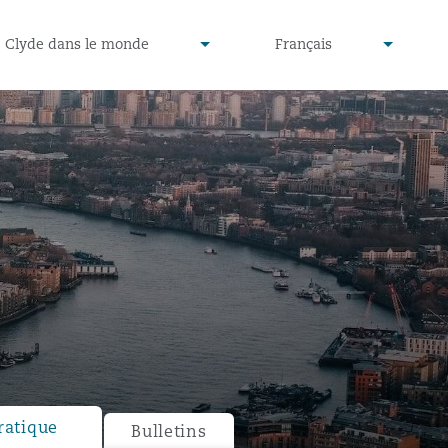
defined
undefined
Clyde dans le monde
Français
▾
▾
ratique
Bulletins