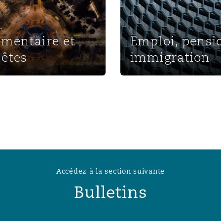
n et données
t
ementaire et
Emploi, pensi
ise en état
êtes
immigration
n
t commercial
Accédez à la section suivante
et rappel de
Bulletins