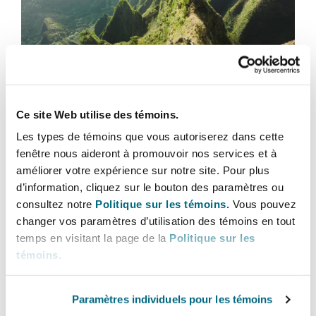
Shanghai
Miami
Entretien, réparation et remi
Guildford
Couverture d’assurance
Singapour
Montréal
Défis humains
Droit aérien commercial non
Hambourg
Top 5 recent workplace developments
Droit maritime
Ce site Web utilise des témoins.
– July 2026
Sydney
New Jersey
Les types de témoins que vous autoriserez dans cette
Droit réglementaire
fenêtre nous aideront à promouvoir nos services et à
Leeds
15 juillet 2026
améliorer votre expérience sur notre site. Pour plus
Risques politiques et crédit 
Oulan-Bator
New York
d’information, cliquez sur le bouton des paramètres ou
Employers’ countdown to kick-off at the 2026 World 
Satellites et espace
consultez notre
Politique sur les témoins.
Vous pouvez
Liverpool
changer vos paramètres d’utilisation des témoins en tout
Responsabilité du fabricant e
temps en visitant la page de la
Politique sur les
Orange County
produits
témoins
.
Londres, The St Botolph Building
Phoenix
Paramètres individuels pour les témoins
Assurance biens