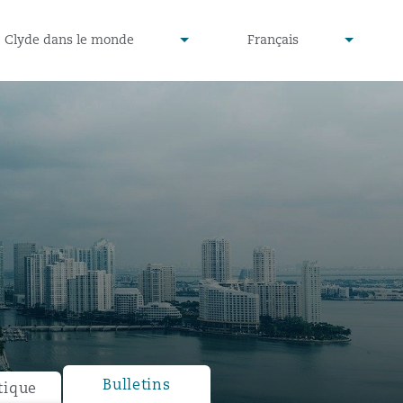
defined
undefined
Clyde dans le monde
Français
▾
▾
Bulletins
tique