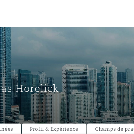
un
e Bermudes »
as Horelick
lles
étés et
eur
nnées
Profil & Expérience
Champs de pra