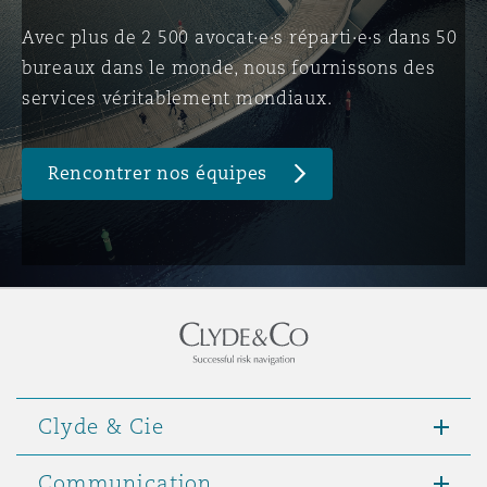
Avec plus de 2 500 avocat·e·s réparti·e·s dans 50
bureaux dans le monde, nous fournissons des
Southampton
services véritablement mondiaux.
Warsaw
Rencontrer nos équipes
Clyde & Cie
Communication