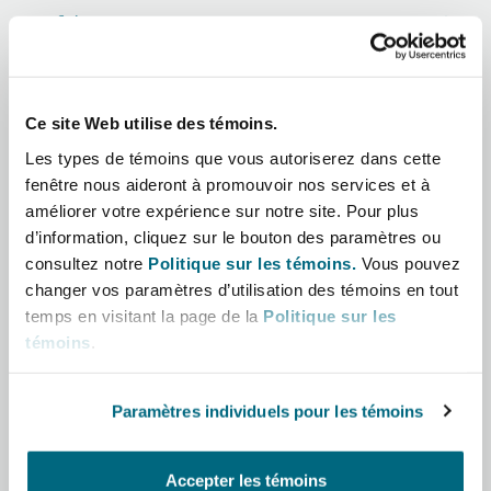
Shanghai
Miami
Afrique
Entretien, réparation et remi
Guildford
Asie-Pacifique
Couverture d’assurance
Singapour
Montréal
Ce site Web utilise des témoins.
Droit aérien commercial non
Amérique latine
Hambourg
Les types de témoins que vous autoriserez dans cette
Droit maritime
fenêtre nous aideront à promouvoir nos services et à
Sydney
New Jersey
Moyen-Orient
améliorer votre expérience sur notre site. Pour plus
Droit réglementaire
d’information, cliquez sur le bouton des paramètres ou
Leeds
consultez notre
Politique sur les témoins.
Vous pouvez
Amérique du Nord
Risques politiques et crédit 
Oulan-Bator
New York
changer vos paramètres d’utilisation des témoins en tout
Satellites et espace
temps en visitant la page de la
Politique sur les
Royaume-Uni et Europe
Liverpool
témoins
.
Responsabilité du fabricant e
Orange County
produits
Paramètres individuels pour les témoins
Londres, The St Botolph Building
Rôle
Phoenix
Assurance biens
Accepter les témoins