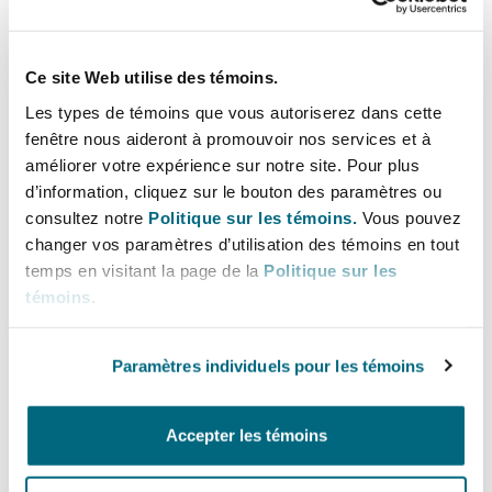
Bulletins
Shanghai
Miami
Entretien, réparation et remi
Guildford
Assurance et réassurance
Ce site Web utilise des témoins.
Couverture d’assurance
Singapour
Montréal
Les types de témoins que vous autoriserez dans cette
Droit aérien commercial non
fenêtre nous aideront à promouvoir nos services et à
Pratiques professionnelles
Hambourg
améliorer votre expérience sur notre site. Pour plus
Droit maritime
d’information, cliquez sur le bouton des paramètres ou
Sydney
New Jersey
consultez notre
Politique sur les témoins.
Vous pouvez
Droit réglementaire
Leeds
changer vos paramètres d’utilisation des témoins en tout
Risques politiques et crédit 
temps en visitant la page de la
Politique sur les
Oulan-Bator
New York
témoins
.
Pratiques professionnelles
Satellites et espace
Liverpool
Responsabilité du fabricant e
Paramètres individuels pour les témoins
Orange County
produits
Services
Londres, The St Botolph Building
Accepter les témoins
Phoenix
Différends commerciaux
Assurance biens