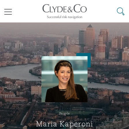
Clyde & Co.
Searc
Menu
ondiaux
Risques liés aux changements
Cairo
Bangkok
Caracas
Abu Dhabi
Atlanta
Assurance de type « formule
climatiques
Aberdeen
Arbitrage commercial
Litiges en construction
r le coronavirus
Le Cap
Pékin
Mexico
Cairo
Boston
Assurance dommages
Droit aéronautique et aérospatial
Avions d’affaires
Droit commercial
Énergie et ressources naturel
Lutte contre la corruption
Clyde Code
Belfast
Différends commerciaux
Droit de l’environnement
Dar es-Salaam
Brisbane
Rio de Janeiro
Doha
Calgary
Droit commercial et des socié
Droit des sociétés et services-
Responsabilité du transporte
Droit des sociétés
Droit maritime
Conformité
Financement de litiges
conformité en assurance
conseils
Birmingham
Litiges commerciaux
Infrastructures
People
t sanctions
Johannesburg
Chongqing
Santiago
Dubaï
Chicago
Règlement de différends co
Droit commercial et des socié
Commerce et biens de cons
Enquêtes externes
Maria Kaperoni
Audit RH sur l’écoresponsabilité
Cyberrisques
Règlement de différends
conformité en assurance