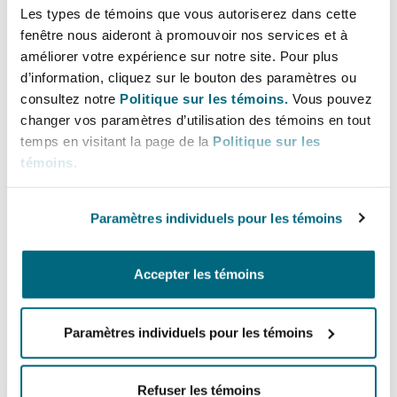
Bulletins
Shanghai
Miami
Les types de témoins que vous autoriserez dans cette
fenêtre nous aideront à promouvoir nos services et à
Entretien, réparation et remi
Guildford
Lignes directes
améliorer votre expérience sur notre site. Pour plus
Couverture d’assurance
d’information, cliquez sur le bouton des paramètres ou
Singapour
Montréal
+1 514 687-7604
consultez notre
Politique sur les témoins.
Vous pouvez
Droit aérien commercial non
laurent.lacas@clydeco.ca
changer vos paramètres d’utilisation des témoins en tout
Hambourg
temps en visitant la page de la
Politique sur les
Droit maritime
Sydney
New Jersey
témoins
.
Bureau principal
Droit réglementaire
Leeds
Montréal
Risques politiques et crédit 
Paramètres individuels pour les témoins
Oulan-Bator
New York
+1 514 843-3777
Satellites et espace
Liverpool
Accepter les témoins
+1 514 843-6110
Responsabilité du fabricant e
Orange County
produits
Régions couvertes
Paramètres individuels pour les témoins
Londres, The St Botolph Building
Phoenix
Assurance biens
Refuser les témoins