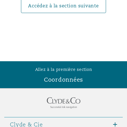
Accédez à la section suivante
Southampton
Warsaw
Allez à la première section
Coordonnées
Clyde & Cie