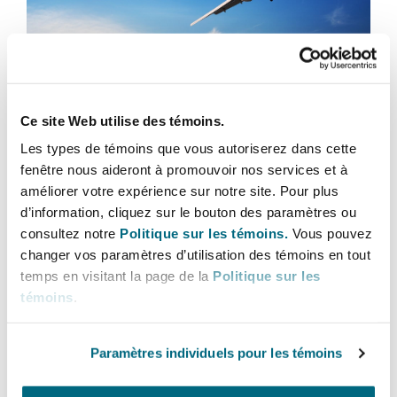
Bulletins
Shanghai
Miami
Entretien, réparation et remi
Guildford
Couverture d’assurance
Singapour
Montréal
Lexology Panoramic - Aviation
Droit aérien commercial non
Ce site Web utilise des témoins.
Hambourg
Liability, Singapore
Droit maritime
Les types de témoins que vous autoriserez dans cette
Sydney
New Jersey
fenêtre nous aideront à promouvoir nos services et à
19 mars 2026
Droit réglementaire
améliorer votre expérience sur notre site. Pour plus
Leeds
d’information, cliquez sur le bouton des paramètres ou
The 7th Edition of the SIAC Rules 2025
Risques politiques et crédit 
Oulan-Bator
New York
consultez notre
Politique sur les témoins.
Vous pouvez
Satellites et espace
changer vos paramètres d’utilisation des témoins en tout
Liverpool
temps en visitant la page de la
Politique sur les
Responsabilité du fabricant e
témoins
.
Orange County
produits
Londres, The St Botolph Building
Paramètres individuels pour les témoins
Phoenix
Assurance biens