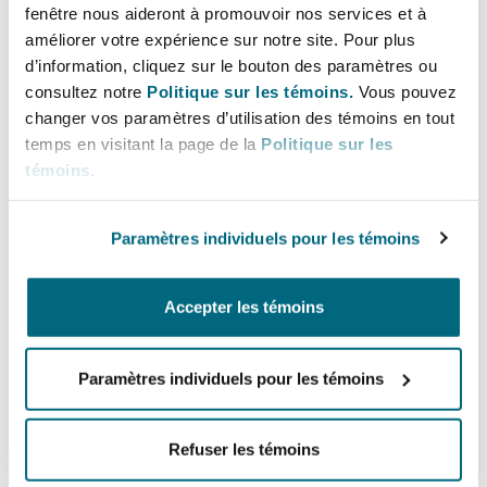
Lignes directes
Bulletins
fenêtre nous aideront à promouvoir nos services et à
Shanghai
Miami
améliorer votre expérience sur notre site. Pour plus
Entretien, réparation et remi
+61 2 9210 4449
Guildford
d’information, cliquez sur le bouton des paramètres ou
yvonne.lam@clydeco.com
Couverture d’assurance
consultez notre
Politique sur les témoins.
Vous pouvez
Singapour
Montréal
changer vos paramètres d’utilisation des témoins en tout
Droit aérien commercial non
temps en visitant la page de la
Politique sur les
Hambourg
Bureau principal
témoins
.
Droit maritime
Sydney
New Jersey
Sydney
Droit réglementaire
Paramètres individuels pour les témoins
Leeds
+61 2 9210 4400
Risques politiques et crédit 
Oulan-Bator
New York
+61 2 9210 4599
Accepter les témoins
Satellites et espace
Liverpool
Régions couvertes
Responsabilité du fabricant e
Orange County
produits
Paramètres individuels pour les témoins
Londres, The St Botolph Building
Refuser les témoins
Phoenix
Assurance biens