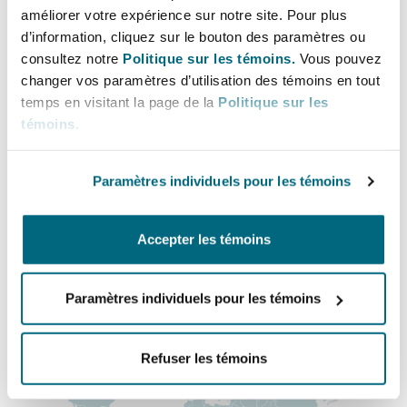
Lignes directes
Bulletins
Shanghai
Miami
améliorer votre expérience sur notre site. Pour plus
Entretien, réparation et remi
d’information, cliquez sur le bouton des paramètres ou
+44 207 876 5536
Guildford
consultez notre
Politique sur les témoins.
Vous pouvez
ashleigh.miles@clydeco.com
Couverture d’assurance
changer vos paramètres d’utilisation des témoins en tout
Singapour
Montréal
temps en visitant la page de la
Politique sur les
Droit aérien commercial non
témoins
.
Hambourg
Bureau principal
Droit maritime
Sydney
New Jersey
London, The St Botolph Building
Paramètres individuels pour les témoins
Droit réglementaire
Leeds
+44 (0) 20 7876 5000
Risques politiques et crédit 
Oulan-Bator
New York
Accepter les témoins
+44 333 3000 232
Satellites et espace
Liverpool
Régions couvertes
Responsabilité du fabricant e
Paramètres individuels pour les témoins
Orange County
produits
Londres, The St Botolph Building
Refuser les témoins
Phoenix
Assurance biens