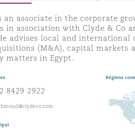
ommerciaux
étés et
sommation
 an associate in the corporate gr
PFI
s in association with Clyde & Co a
l’employeur
 He advises local and internationa
 la vie
uisitions (M&A), capital markets 
estion des
c
y matters in Egypt.
 pratiques
ation
tes
Régions cou
2 8429 2922
ahmoud@clydeco.com
nnes
inancières,
ts
ipal
environnement