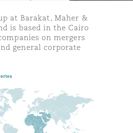
oup at Barakat, Maher &
nd is based in the Cairo
l companies on mergers
and general corporate
vertes
Menu
Recher