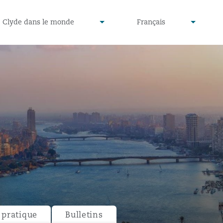
defined
undefined
Clyde dans le monde
Français
▾
▾
pratique
Bulletins