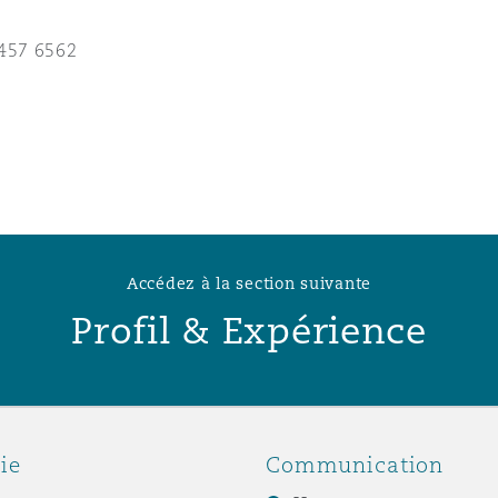
n et données
457 6562
ise en état
n
Accédez à la section suivante
Profil & Expérience
t commercial
et rappel de
ie
Communication