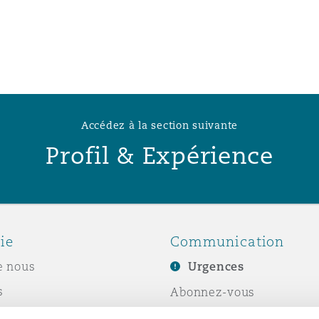
n et données
ise en état
n
Accédez à la section suivante
Profil & Expérience
t commercial
ie
Communication
et rappel de
e nous
Urgences
s
Abonnez-vous
Écrivez-nous