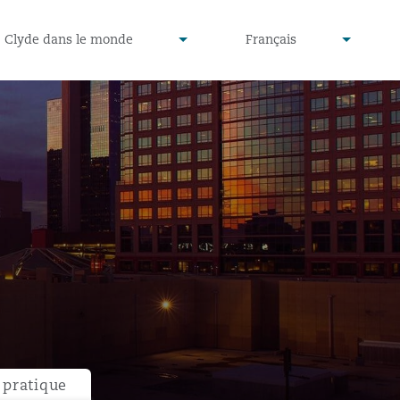
defined
undefined
Clyde dans le monde
Français
▾
▾
pratique