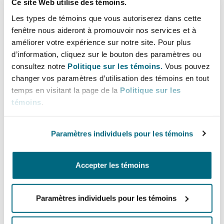
Ce site Web utilise des témoins.
Bulletins
Shanghai
Miami
Richard advises on a wide range of
Les types de témoins que vous autoriserez dans cette
Entretien, réparation et remi
liability, coverage, and policy-related
Guildford
fenêtre nous aideront à promouvoir nos services et à
matters.
Couverture d’assurance
améliorer votre expérience sur notre site. Pour plus
Singapour
Montréal
d’information, cliquez sur le bouton des paramètres ou
Droit aérien commercial non
consultez notre
Politique sur les témoins.
Vous pouvez
Hambourg
Lignes directes
changer vos paramètres d’utilisation des témoins en tout
Droit maritime
Sydney
New Jersey
temps en visitant la page de la
Politique sur les
+44 (0) 20 7876 6304
Droit réglementaire
témoins
.
richard.manstoff@clydeco.com
Leeds
Risques politiques et crédit 
Oulan-Bator
New York
Paramètres individuels pour les témoins
Bureau principal
Satellites et espace
Liverpool
London, The St Botolph Building
Responsabilité du fabricant e
Accepter les témoins
Orange County
produits
+44 (0) 20 7876 5000
Londres, The St Botolph Building
Paramètres individuels pour les témoins
+44 333 3000 232
Phoenix
Assurance biens
Régions couvertes