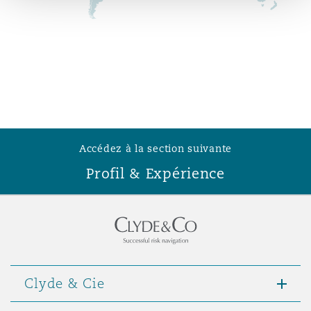
Madrid
San Francisco
Réassurance
Manchester, 2 New Bailey
Toronto
Assurance spécialisée
Milan
Accédez à la section suivante
Vancouver
Profil & Expérience
Munich
Washington (D. C.)
Newcastle
Clyde & Cie
Paris