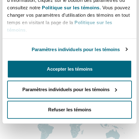
dominic.naud@clydeco.ca
Shanghai
Miami
consultez notre
Politique sur les témoins.
Vous pouvez
Entretien, réparation et remi
changer vos paramètres d’utilisation des témoins en tout
Guildford
Bureau principal
temps en visitant la page de la
Politique sur les
Couverture d’assurance
Singapour
Montréal
témoins
.
Montréal
Droit aérien commercial non
Hambourg
+1 514 843-3777
Paramètres individuels pour les témoins
Droit maritime
Sydney
New Jersey
+1 514 843-6110
Droit réglementaire
Leeds
Accepter les témoins
Régions couvertes
Risques politiques et crédit 
Oulan-Bator
New York
Satellites et espace
Paramètres individuels pour les témoins
Liverpool
Responsabilité du fabricant e
Orange County
produits
Refuser les témoins
Londres, The St Botolph Building
Phoenix
Assurance biens