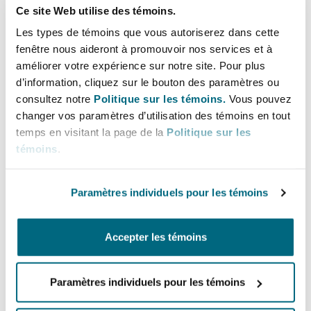
Bulletins
Shanghai
Miami
Ce site Web utilise des témoins.
disposals and acquisitions, financings
Entretien, réparation et remi
Les types de témoins que vous autoriserez dans cette
and restructurings.
Guildford
fenêtre nous aideront à promouvoir nos services et à
Couverture d’assurance
améliorer votre expérience sur notre site. Pour plus
Singapour
Montréal
Lignes directes
d’information, cliquez sur le bouton des paramètres ou
Droit aérien commercial non
Hambourg
consultez notre
Politique sur les témoins.
Vous pouvez
+44 20 7876 4757
Droit maritime
changer vos paramètres d’utilisation des témoins en tout
Sydney
New Jersey
+44 7590 146 878
temps en visitant la page de la
Politique sur les
Droit réglementaire
témoins
.
Leeds
Laura.Oliver@clydeco.com
Risques politiques et crédit 
Oulan-Bator
New York
Paramètres individuels pour les témoins
Satellites et espace
Bureau principal
Liverpool
Responsabilité du fabricant e
London, The St Botolph Building
Accepter les témoins
Orange County
produits
+44 (0) 20 7876 5000
Londres, The St Botolph Building
Paramètres individuels pour les témoins
Phoenix
+44 333 3000 232
Assurance biens