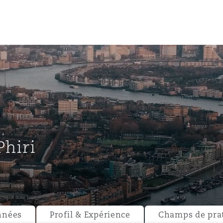
un
e Bermudes »
Phiri
lles
étés et
eur
nnées
Profil & Expérience
Champs de pra