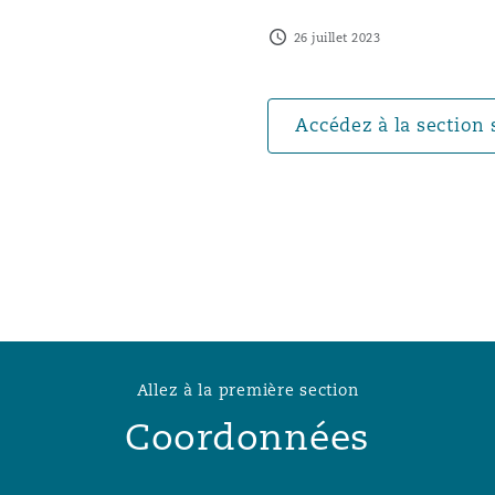
n et données
26 juillet 2023
ise en état
Accédez à la section 
n
t commercial
Allez à la première section
et rappel de
Coordonnées