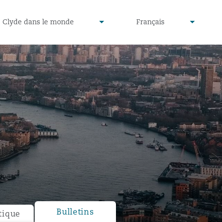
defined
undefined
Clyde dans le monde
Français
▾
▾
Bulletins
tique