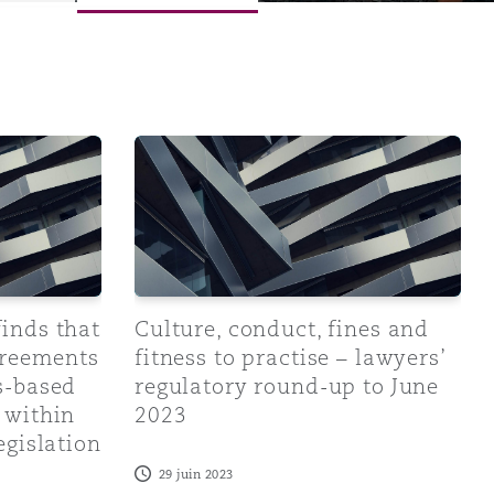
y Firms
at litigation funding agreements (“LFAs”) are damages-bas
Culture, conduct, fines and fitness to pra
inds that
Culture, conduct, fines and
Menu
greements
fitness to practise – lawyers’
s-based
regulatory round-up to June
 within
2023
Recher
egislation
29 juin 2023