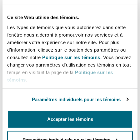
Shanghai
Miami
reserve-based lending (RBL) facilities,
Entretien, réparation et remi
acquisition financings, prepayments,
Ce site Web utilise des témoins.
Guildford
senior/junior financings, pre-export
Couverture d’assurance
Les types de témoins que vous autoriserez dans cette
Singapour
Montréal
finance (PXF) and traditional corporate
fenêtre nous aideront à promouvoir nos services et à
Droit aérien commercial non
lending transactions.
améliorer votre expérience sur notre site. Pour plus
Hambourg
d’information, cliquez sur le bouton des paramètres ou
Droit maritime
Sydney
New Jersey
consultez notre
Politique sur les témoins.
Vous pouvez
Lignes directes
Droit réglementaire
changer vos paramètres d’utilisation des témoins en tout
Leeds
temps en visitant la page de la
Politique sur les
+44 20 7876 4159
Risques politiques et crédit 
témoins
.
Oulan-Bator
New York
+ 44 7825 980 682
Satellites et espace
Liverpool
Tim.Pipe@clydeco.com
Paramètres individuels pour les témoins
Responsabilité du fabricant e
Orange County
produits
Bureau principal
Accepter les témoins
Londres, The St Botolph Building
London, The St Botolph Building
Phoenix
Assurance biens
Paramètres individuels pour les témoins