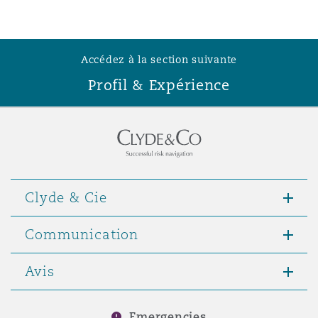
Southampton
Accédez à la section suivante
Profil & Expérience
Warsaw
Clyde & Cie
Communication
Avis
Emergencies