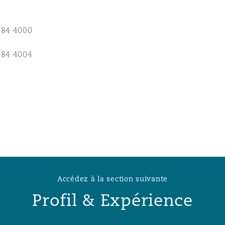
n et données
384 4000
ise en état
384 4004
n
t commercial
Accédez à la section suivante
et rappel de
Profil & Expérience