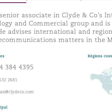
ommerciaux
étés et
sommation
a senior associate in Clyde & Co’s In
PFI
logy and Commercial group and is 
l’employeur
 He advises international and regio
 la vie
ecommunications matters in the M
estion des
c
 pratiques
tes
Régions cou
ation
4 384 4395
532 2681
man@clydeco.com
nnes
inancières,
ts
environnement
ipal