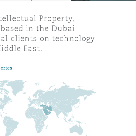
tellectual Property,
based in the Dubai
nal clients on technology
iddle East.
vertes
Menu
Recher