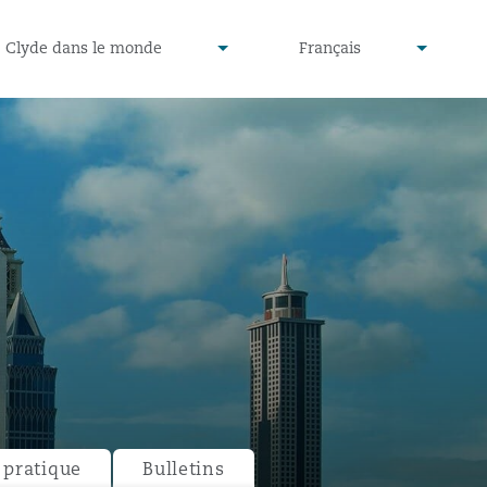
defined
undefined
Clyde dans le monde
Français
▾
▾
pratique
Bulletins