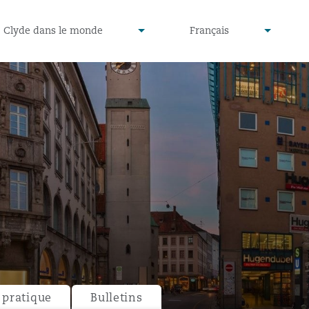
defined
undefined
Clyde dans le monde
Français
▾
▾
pratique
Bulletins