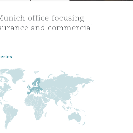
Munich office focusing
insurance and commercial
vertes
Menu
Recher