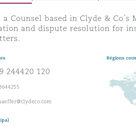
ommerciaux
étés et
sommation
s a Counsel based in Clyde & Co´s 
PFI
gation and dispute resolution for 
l’employeur
ters.
 la vie
estion des
c
tes
Régions cou
 pratiques
ation
9 244420 120
 3644255
haeffer@clydeco.com
nnes
inancières,
ipal
ts
environnement