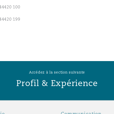
n et données
44420 100
44420 199
ise en état
n
Accédez à la section suivante
t commercial
Profil & Expérience
et rappel de
ie
Communication