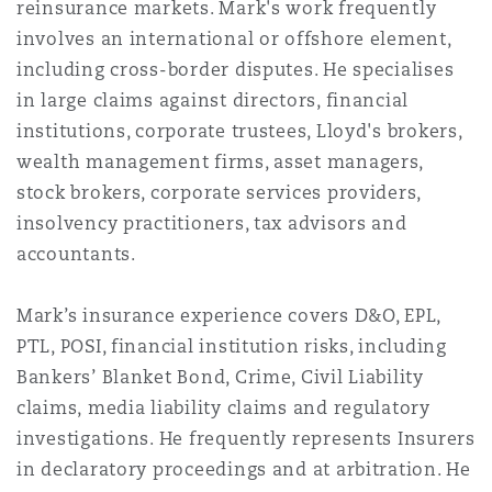
reinsurance markets. Mark's work frequently
Bulletins
Shanghai
Miami
involves an international or offshore element,
Entretien, réparation et remi
Guildford
including cross-border disputes. He specialises
Couverture d’assurance
in large claims against directors, financial
Singapour
Montréal
institutions, corporate trustees, Lloyd's brokers,
Droit aérien commercial non
Hambourg
wealth management firms, asset managers,
Droit maritime
stock brokers, corporate services providers,
Sydney
New Jersey
insolvency practitioners, tax advisors and
Droit réglementaire
Leeds
accountants.
Risques politiques et crédit 
Oulan-Bator
New York
Mark’s insurance experience covers D&O, EPL,
Satellites et espace
Liverpool
PTL, POSI, financial institution risks, including
Responsabilité du fabricant e
Orange County
Bankers’ Blanket Bond, Crime, Civil Liability
produits
claims, media liability claims and regulatory
Londres, The St Botolph Building
investigations. He frequently represents Insurers
Phoenix
in declaratory proceedings and at arbitration. He
Assurance biens