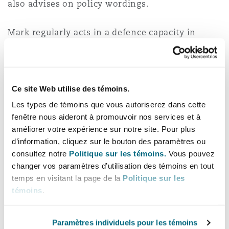
also advises on policy wordings.
Madrid
San Francisco
Mark regularly acts in a defence capacity in
Réassurance
respect of complex claims against financial
Manchester, 2 New Bailey
professionals, many of which have been credit
Toronto
crunch driven. He has also acted in relation to
Assurance spécialisée
Ce site Web utilise des témoins.
disputes arising from unregulated collective
Milan
investment schemes, which has engaged
Les types de témoins que vous autoriserez dans cette
Vancouver
fenêtre nous aideront à promouvoir nos services et à
numerous aspects of the FSMA regulatory
améliorer votre expérience sur notre site. Pour plus
regime, as well as consequential FCA
Munich
d’information, cliquez sur le bouton des paramètres ou
disciplinary investigations. Mark’s experience
consultez notre
Politique sur les témoins.
Vous pouvez
Washington (D. C.)
includes advising on all of the major product
changer vos paramètres d’utilisation des témoins en tout
mis-selling issues experienced by the retail
Newcastle
temps en visitant la page de la
Politique sur les
financial services industry.
témoins
.
Mark is highly rated in Legal 500 UK for financial
Paris
Paramètres individuels pour les témoins