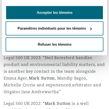
lines and D&O.
Accepter les témoins
Quotes
Southampton
Legal 500 UK 2024: “Other recommended
Paramètres individuels pour les témoins
individuals include Neil Beresford, a go-to in
Warsaw
cross-border product liability claims coverage,
Refuser les témoins
and defence dispute specialist
Mark Sutton
”
Legal 500 UK 2023: “Neil Beresford handles
product and environmental liability matters, and
is another key contact in the team alongside
Emma Ager,
Mark Sutton
, Mandip Sagoo,
Michelle Crorie and experienced arbitrator and
litigator Jane Andrewartha”
Legal 500 UK 2022: “
Mark Sutton
is a well