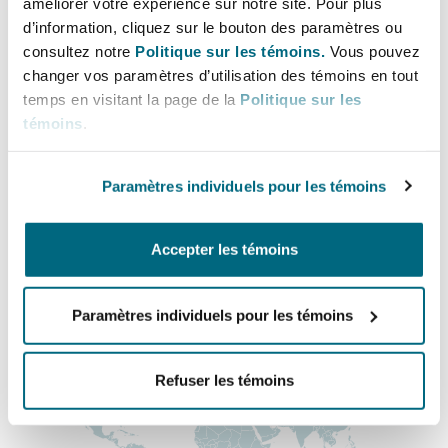
améliorer votre expérience sur notre site. Pour plus
Bulletins
Shanghai
Miami
+44 (0) 1865 336 674
d’information, cliquez sur le bouton des paramètres ou
Entretien, réparation et remi
consultez notre
Politique sur les témoins.
Vous pouvez
jim.taylor@clydeco.com
Guildford
changer vos paramètres d’utilisation des témoins en tout
Couverture d’assurance
Singapour
Montréal
temps en visitant la page de la
Politique sur les
Bureau principal
Droit aérien commercial non
témoins
.
Hambourg
Bristol
Droit maritime
Sydney
New Jersey
Paramètres individuels pour les témoins
+44 (0) 117 313 5600
Droit réglementaire
Leeds
+44 333 3000 232
Risques politiques et crédit 
Accepter les témoins
Oulan-Bator
New York
Régions couvertes
Satellites et espace
Liverpool
Paramètres individuels pour les témoins
Responsabilité du fabricant e
Orange County
produits
Refuser les témoins
Londres, The St Botolph Building
Phoenix
Assurance biens