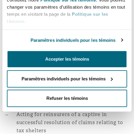
Honours).
Madrid
changer vos paramètres d’utilisation des témoins en tout
temps en visitant la page de la
Politique sur les
San Francisco
Réassurance
témoins
.
Expérience
Manchester, 2 New Bailey
Acting for successful
Paramètres individuels pour les témoins
Toronto
Assurance spécialisée
defendants/respondents in the first
substantive Bermuda Form case to reach the
Milan
Accepter les témoins
English Courts, AZICO v XL and ACE
Vancouver
Acting for successful respondents in a
Paramètres individuels pour les témoins
Munich
number of large claims subject to Bermuda
Washington (D. C.)
Form arbitration in London and Bermuda,
Refuser les témoins
involving Fortune 500 companies
Newcastle
Acting for reinsurers of a captive in
successful resolution of claims relating to
Paris
tax shelters