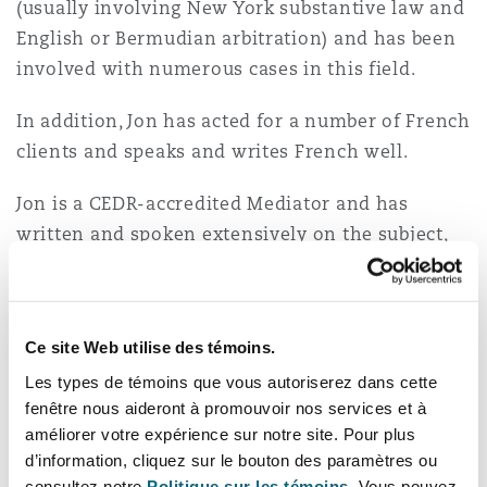
(usually involving New York substantive law and
Bulletins
Shanghai
Miami
English or Bermudian arbitration) and has been
Entretien, réparation et remi
Guildford
involved with numerous cases in this field.
Couverture d’assurance
Singapour
Montréal
In addition, Jon has acted for a number of French
Droit aérien commercial non
clients and speaks and writes French well.
Hambourg
Droit maritime
Sydney
New Jersey
Jon is a CEDR-accredited Mediator and has
Droit réglementaire
written and spoken extensively on the subject,
Leeds
as well as having participated in numerous
Risques politiques et crédit 
Oulan-Bator
New York
Mediations. He is happy to act as a Mediator. He
Satellites et espace
has also been awarded a Certificate in Advanced
Liverpool
Ce site Web utilise des témoins.
Negotiation by CEDR.
Responsabilité du fabricant e
Orange County
produits
Les types de témoins que vous autoriserez dans cette
Jon was educated at Trinity College, Cambridge
fenêtre nous aideront à promouvoir nos services et à
Londres, The St Botolph Building
améliorer votre expérience sur notre site. Pour plus
(Classics, First Class Honours; Part IB Law) and at
d’information, cliquez sur le bouton des paramètres ou
Phoenix
the College of Law in London (First Class
Assurance biens
consultez notre
Politique sur les témoins.
Vous pouvez