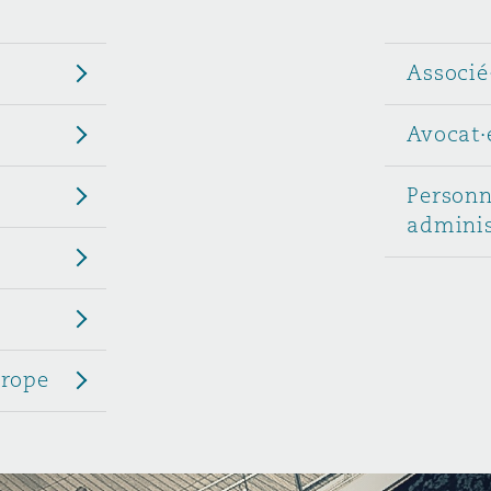
n et données
Associé
ise en état
Avocat·
n
Personn
adminis
t commercial
urope
et rappel de