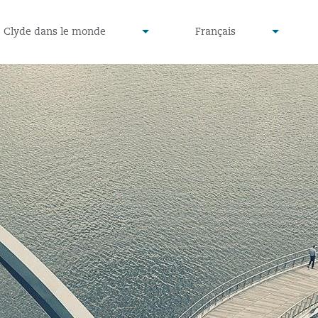
defined
undefined
Clyde dans le monde
Français
▾
▾