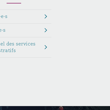
Menu
·e·s
Recher
e·s
el des services
tratifs