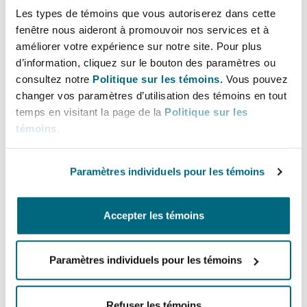
Bulletins
Shanghai
Miami
Les types de témoins que vous autoriserez dans cette
Entretien, réparation et remi
fenêtre nous aideront à promouvoir nos services et à
Guildford
Lignes directes
améliorer votre expérience sur notre site. Pour plus
Couverture d’assurance
d’information, cliquez sur le bouton des paramètres ou
Singapour
Montréal
+61 8 6145 1725
consultez notre
Politique sur les témoins.
Vous pouvez
Droit aérien commercial non
+61 434 072 896
Hambourg
changer vos paramètres d’utilisation des témoins en tout
Droit maritime
temps en visitant la page de la
Politique sur les
Sydney
New Jersey
jehan-philippe.wood@clydeco.com
témoins
.
Droit réglementaire
Leeds
Risques politiques et crédit 
Bureau principal
Paramètres individuels pour les témoins
Oulan-Bator
New York
Perth
Satellites et espace
Liverpool
Accepter les témoins
+61 8 6145 1700
Responsabilité du fabricant e
Orange County
produits
+61 8 6145 1799
Paramètres individuels pour les témoins
Londres, The St Botolph Building
Régions couvertes
Phoenix
Assurance biens
Refuser les témoins