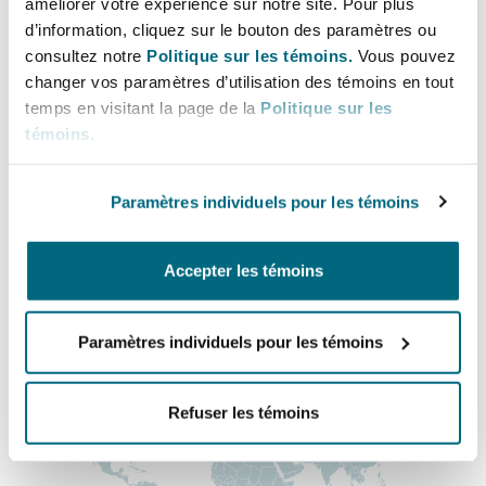
améliorer votre expérience sur notre site. Pour plus
Shanghai
Miami
+1 604 408-2023
d’information, cliquez sur le bouton des paramètres ou
Entretien, réparation et remi
consultez notre
Politique sur les témoins.
Vous pouvez
michael.williams@clydeco.ca
Guildford
changer vos paramètres d’utilisation des témoins en tout
Couverture d’assurance
Singapour
Montréal
temps en visitant la page de la
Politique sur les
Bureau principal
Droit aérien commercial non
témoins
.
Hambourg
Vancouver
Droit maritime
Sydney
New Jersey
Paramètres individuels pour les témoins
+1 604 684-0727
Droit réglementaire
Leeds
+1 604 684-7094
Risques politiques et crédit 
Accepter les témoins
Oulan-Bator
New York
Régions couvertes
Satellites et espace
Liverpool
Paramètres individuels pour les témoins
Responsabilité du fabricant e
Orange County
produits
Refuser les témoins
Londres, The St Botolph Building
Phoenix
Assurance biens