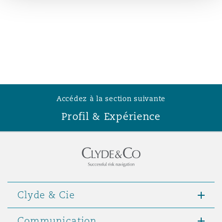
Madrid
San Francisco
Réassurance
Manchester, 2 New Bailey
Toronto
Assurance spécialisée
Milan
Accédez à la section suivante
Vancouver
Profil & Expérience
Munich
Washington (D. C.)
Newcastle
Clyde & Cie
Paris
Communication