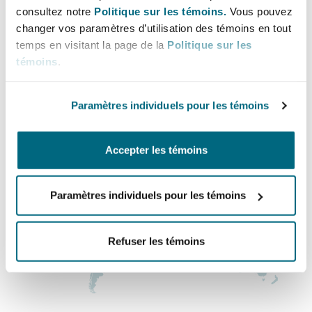
Bureau principal
Bulletins
Shanghai
Miami
consultez notre
Politique sur les témoins.
Vous pouvez
Entretien, réparation et remi
changer vos paramètres d’utilisation des témoins en tout
Chicago
Guildford
temps en visitant la page de la
Politique sur les
Couverture d’assurance
+1 312 635 7000
témoins
.
Singapour
Montréal
Droit aérien commercial non
+1 312 635 6950
Hambourg
Paramètres individuels pour les témoins
Droit maritime
Régions couvertes
Sydney
New Jersey
Droit réglementaire
Accepter les témoins
Leeds
Risques politiques et crédit 
Oulan-Bator
New York
Paramètres individuels pour les témoins
Satellites et espace
Liverpool
Responsabilité du fabricant e
Orange County
Refuser les témoins
produits
Londres, The St Botolph Building
Phoenix
Assurance biens