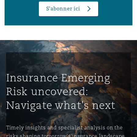
S’abonner ici
Insurance Emerging
Risk uncovered:
Navigate what's next
Timely insights and specialist analysis on the
risks shaping tomorrow's insurance landscape