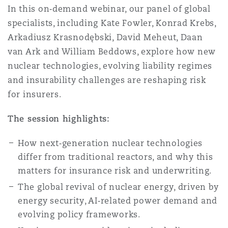
Shanghai
Miami
In this on‑demand webinar, our panel of global
Entretien, réparation et remi
specialists, including Kate Fowler, Konrad Krebs,
Guildford
Arkadiusz Krasnodębski, David Meheut, Daan
Couverture d’assurance
Singapour
Montréal
van Ark and William Beddows, explore how new
Droit aérien commercial non
nuclear technologies, evolving liability regimes
Hambourg
and insurability challenges are reshaping risk
Droit maritime
Sydney
New Jersey
for insurers.
Droit réglementaire
Leeds
The session highlights:
Risques politiques et crédit 
Oulan-Bator
New York
How next‑generation nuclear technologies
Satellites et espace
Liverpool
differ from traditional reactors, and why this
Responsabilité du fabricant e
matters for insurance risk and underwriting.
Orange County
produits
The global revival of nuclear energy, driven by
Londres, The St Botolph Building
energy security, AI‑related power demand and
evolving policy frameworks.
Phoenix
Assurance biens