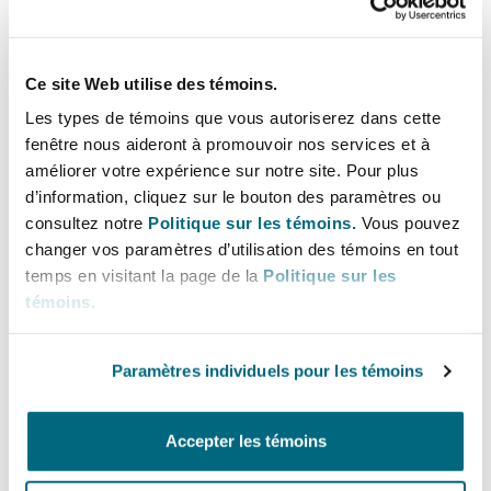
Ce site Web utilise des témoins.
Les types de témoins que vous autoriserez dans cette
fenêtre nous aideront à promouvoir nos services et à
améliorer votre expérience sur notre site. Pour plus
Next‑Generation Nuclear: Global
d’information, cliquez sur le bouton des paramètres ou
trends, risks and opportunities for
consultez notre
Politique sur les témoins.
Vous pouvez
Insurers
changer vos paramètres d’utilisation des témoins en tout
temps en visitant la page de la
Politique sur les
30 avril 2026
témoins
.
Paramètres individuels pour les témoins
LinkedIn
Facebook
Twitter
Copy
Partager:
Accepter les témoins
FIN