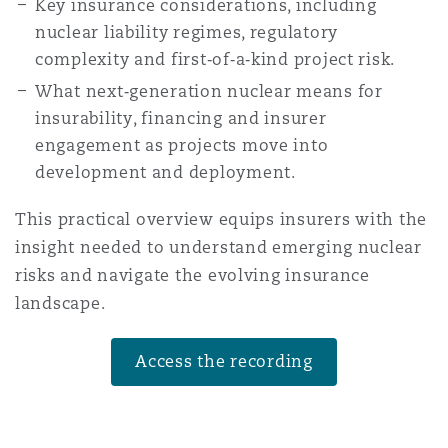
Key insurance considerations, including
Madrid
nuclear liability regimes, regulatory
San Francisco
complexity and first‑of‑a‑kind project risk.
Réassurance
What next‑generation nuclear means for
Manchester, 2 New Bailey
insurability, financing and insurer
Toronto
engagement as projects move into
Assurance spécialisée
development and deployment.
Milan
This practical overview equips insurers with the
Vancouver
insight needed to understand emerging nuclear
Munich
risks and navigate the evolving insurance
landscape.
Washington (D. C.)
Newcastle
Access the recording
Paris