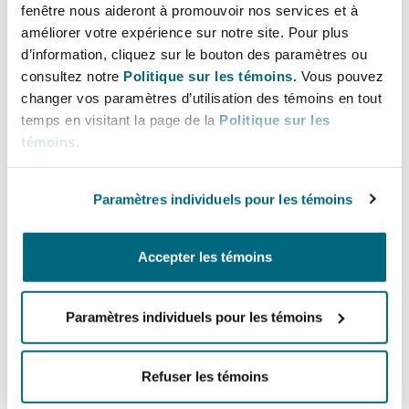
Main Offices
fenêtre nous aideront à promouvoir nos services et à
Bulletins
Shanghai
Miami
améliorer votre expérience sur notre site. Pour plus
Entretien, réparation et remi
New Jersey
Guildford
d’information, cliquez sur le bouton des paramètres ou
Couverture d’assurance
consultez notre
Politique sur les témoins.
Vous pouvez
+1 973 210 6700
Singapour
Montréal
changer vos paramètres d’utilisation des témoins en tout
Droit aérien commercial non
temps en visitant la page de la
Politique sur les
+1 973 210 6701
Hambourg
témoins
.
Droit maritime
Sydney
New Jersey
San Francisco
Droit réglementaire
Paramètres individuels pour les témoins
+1 415 365 9800
Leeds
Risques politiques et crédit 
Oulan-Bator
New York
+1 415 365 9801
Accepter les témoins
Satellites et espace
Liverpool
Régions couvertes
Responsabilité du fabricant e
Orange County
Paramètres individuels pour les témoins
produits
Londres, The St Botolph Building
Refuser les témoins
Phoenix
Assurance biens