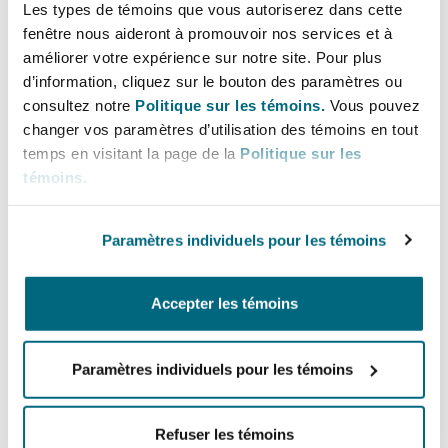
Les types de témoins que vous autoriserez dans cette
Bulletins
Shanghai
Miami
benchmark publications.
fenêtre nous aideront à promouvoir nos services et à
Entretien, réparation et remi
Guildford
améliorer votre expérience sur notre site. Pour plus
Couverture d’assurance
d’information, cliquez sur le bouton des paramètres ou
Lignes directes
Singapour
Montréal
consultez notre
Politique sur les témoins.
Vous pouvez
Droit aérien commercial non
changer vos paramètres d’utilisation des témoins en tout
+48 22 469 8002
Hambourg
temps en visitant la page de la
Politique sur les
+ 48 601 335 978
Droit maritime
témoins
.
Sydney
New Jersey
Droit réglementaire
arkadiusz.krasnodebski@clydeco.com
Leeds
Paramètres individuels pour les témoins
Risques politiques et crédit 
Oulan-Bator
New York
Bureau principal
Satellites et espace
Liverpool
Accepter les témoins
Warsaw
Responsabilité du fabricant e
Orange County
produits
+48 22 469 80 00
Paramètres individuels pour les témoins
Londres, The St Botolph Building
Régions couvertes
Phoenix
Assurance biens
Refuser les témoins